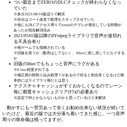
つい最近までZEROのDLCチェックが終わらなくなっ
ていた
※多分2021/08/16版辺りで解決
※自分はコード改造で処理をスキップさせていた
※他にもDLCアクセス周りでxeniaのデグレが発生している時期が
あったが現在解消済み
2021/05/01版以降のFFmpegライブラリで音声が途切れ
る不具合有り
※他ゲームでも指摘されている
※旧版を使うか（配布はしてない）、libavに差し戻してビルドする
か
旧版のlibavでもちょっと音声にラグがある
※0.5sec程度ずれてる
※補正用の秒割り込み処理？があるので切ると割合良くなるけど根
本的にはライブラリ側だとは思う
テクスチャキャッシュがすぐおかしくなるのでシーン
毎に都度キャッシュクリア(F5)の必要あり
※設定で何とかならないものかと思っているけど未解決
動かすにも一苦労あって全くお勧め出来ない状況が続いて
いたけど、最近の版では大分落ち着いてきた感じ。一つ音声
周りの致命傷は残ってますが。