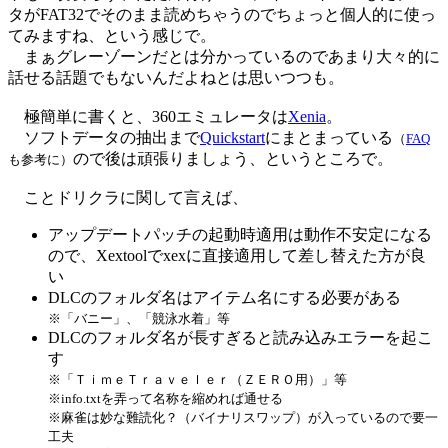
タがFAT32でそのまま読めちゃうのでちょっと個人的に使っ
てみますね、という感じで。
まぁグレーゾーンだとは分かっているのであまり大々的に
話せる話題でもないんだよねとは思いつつも。
極簡単に書くと、360エミュレータは
Xenia
。
ソフトデータの抽出まで
Quickstart
にまとまっている
（
FAQ
ので後は頑張りましょう、というところで。
も参考に）
ことドリクラに関して言えば、
アップデートパッチの起動時適用は動作不安定になる
ので、Xextoolでxexに直接適用して差し替えた方が良
い
DLCのフォルダ名はアイテム名にする必要がある
※「バニー」、「競泳水着」等
DLCのフォルダ名が長すぎると読み込みエラーを起こ
す
※「ＴｉｍｅＴｒａｖｅｌｅｒ（ＺＥＲＯ用）」等
※info.txtを弄って名称を縮めれば通せる
※麻雀は妙な難読化？（バイナリスワップ）が入っているので要一
工夫