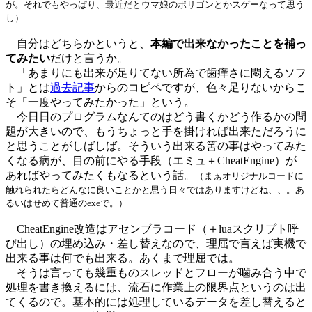
が。それでもやっぱり、最近だとウマ娘のポリゴンとかスゲーなって思う
し）
自分はどちらかというと、
本編で出来なかったことを補っ
てみたい
だけと言うか。
「あまりにも出来が足りてない所為で歯痒さに悶えるソフ
ト」とは
過去記事
からのコピペですが、色々足りないからこ
そ「一度やってみたかった」という。
今日日のプログラムなんてのはどう書くかどう作るかの問
題が大きいので、もうちょっと手を掛ければ出来ただろうに
と思うことがしばしば。そういう出来る筈の事はやってみた
くなる病が、目の前にやる手段（エミュ＋CheatEngine）が
あればやってみたくもなるという話。
（まぁオリジナルコードに
触れられたらどんなに良いことかと思う日々ではありますけどね、、。あ
るいはせめて普通のexeで。）
CheatEngine改造はアセンブラコード（＋luaスクリプト呼
び出し）の埋め込み・差し替えなので、理屈で言えば実機で
出来る事は何でも出来る。あくまで理屈では。
そうは言っても幾重ものスレッドとフローが噛み合う中で
処理を書き換えるには、流石に作業上の限界点というのは出
てくるので。基本的には処理しているデータを差し替えると