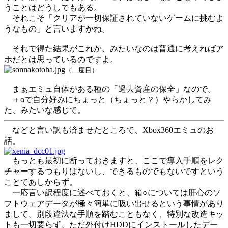
うことはどうしてもある。
それこそ「クリアが一切保証されていないゲームに挑むよ
うなもの」と言いますかね。
それで得た結果がこれか、みたいなのは普通に考えればア
ホだとは思っているのですよ。
（二度目）
まぁエミュ自体がある種の「過去資産の保全」なので。
＋αで自分好みにちょっと（ちょっと？）やらかしてみ
た、みたいな感じで。
などと言い訳も済ませたところで、Xbox360エミュのお
話。
もっとも最初に断っておきますと、ここで導入手順をレク
チャーするつもりはないし、できるものでもないですという
ことであしからず。
一応言い訳程度に述べておくと、箱○については肝心のソ
フトウェアデータが極々簡単に吸い出せるという事情があり
まして。別段違法な手順を踏むこともなく、特別な改造キッ
トも一切要らず、ただ外付けHDDにインストールしたデー