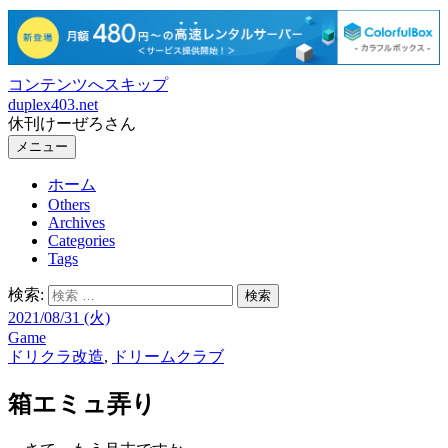
コンテンツへスキップ
duplex403.net
休刊けーぜろさん
メニュー
ホーム
Others
Archives
Categories
Tags
検索:
2021/08/31 (火)
Game
ドリクラ改造
,
ドリームクラブ
箱エミュ弄り