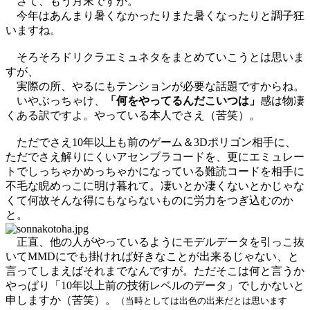
さて、もう月末ですか。
今年はあんまり暑くなかったりまた暑くなったりと調子狂
いますね。
そろそろドリクラエミュネタをまとめていこうとは思いま
すが、
実際の所、やるにもテンションが必要な話題ですからね。
いやぶっちゃけ、
「何をやってるんだこいつは」
感は物凄
くある訳ですよ。やっている本人でさえ（苦笑）。
ただでさえ10年以上も前のゲーム＆3Dポリゴン相手に、
ただでさえ解りにくいアセンブラコードを、更にエミュレー
トでしっちゃかめっちゃかになっている難読コードを相手に
不毛な睨めっこに明け暮れて。凄いとか凄くないとかじゃな
くて何故そんな得にもならないものに労力をつぎ込むのか
と。
正直、他の人がやっているようにモデルデータを引っこ抜
いてMMDにでも掛ければ好きなことが出来るじゃない、と
言ってしまえばそれまでなんですが。ただそこは何と言うか
やっぱり「10年以上前の技術レベルのデータ」でしかないと
申しますか（苦笑）。
（当時としては出色の出来だとは思います