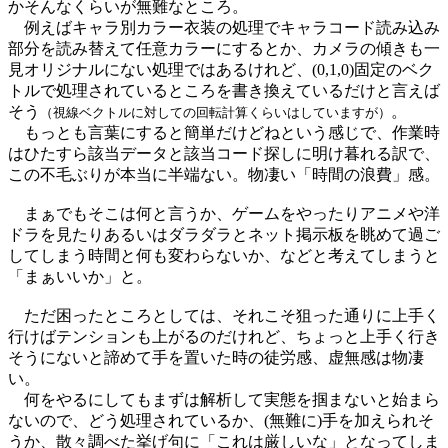
かそんなくらいが無難なところ。
例えばキャラ別カラー衣装の処理でキャラコード読み込み
部分を読み替えて任意カラーにするとか、カメラの傾きも一
見オリジナルにない処理ではあるけれど、(0,1,0)固定のベク
トルで処理されているところを書き換えているだけと言えば
そう
。
（視線ベクトルに対しての回転計算くらいはしていますが）
もっとも言葉にすると簡単だけどねという感じで、作業時
はひたすら該当データと該当コード探しに明け暮れる訳で、
この不毛ぶりが本当に半端ない。物凄い「時間の浪費」感。
まぁでもそこは何と言うか、ゲームをやったりアニメや洋
ドラを見たりあるいはダラダラとネット掲示板を眺めて過ご
してしまう時間と何も変わらないか、などと考えてしまうと
「まぁいいか」と。
ただ困ったところとしては、それこそ狙った通りに上手く
行けばテンションも上がるのだけれど、ちょっと上手く行き
そうにないと諦めて手を置いた時の徒労感、虚無感は物凄
い。
何をやるにしてもまずは解析して実態を掴まないと始まら
ないので、どう処理されているか、(無難に)手を加えられそ
うか、散々調べた挙げ句に「これは厳しいな」となってしま